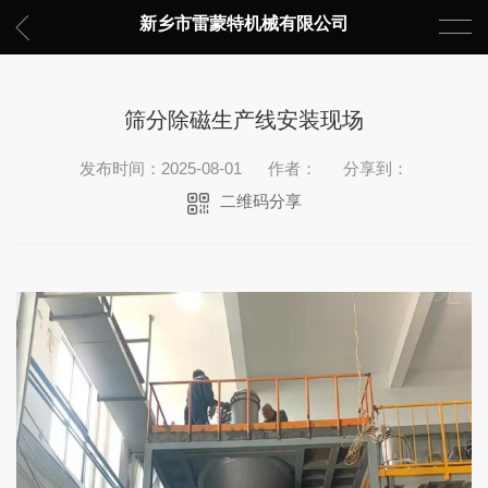
新乡市雷蒙特机械有限公司
筛分除磁生产线安装现场
发布时间：2025-08-01
作者：
分享到：
二维码分享