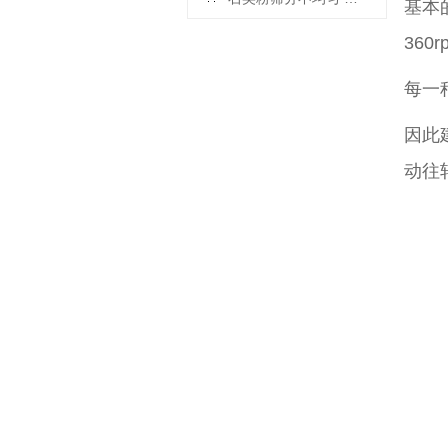
基本
360
每一
因此
动往