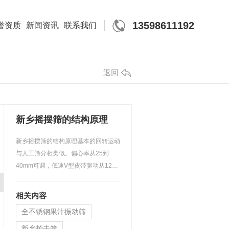
13598611192
誉资质
新闻资讯
联系我们
返回
新乡摇摆筛的结构原理
新乡摇摆筛的结构原理基本的回转运动
与人工筛分相类似。偏心率从25到
40mm可调，低速V型皮带驱动从120
到360rpm可调。每一种产品的停…
相关内容
全不锈钢果汁振动筛
新乡拍击筛