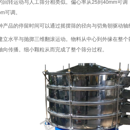
的回转运动与人工筛分相类似。偏心率从25到40mm可调
rpm可调。
种产品的停留时间可以通过摇摆筛的径向与切角朝驱动轴
建立水平与抛掷三维翻滚运动。物料从中心到外缘在整个
轴向传播。细小颗粒从而完成了整个筛分过程。