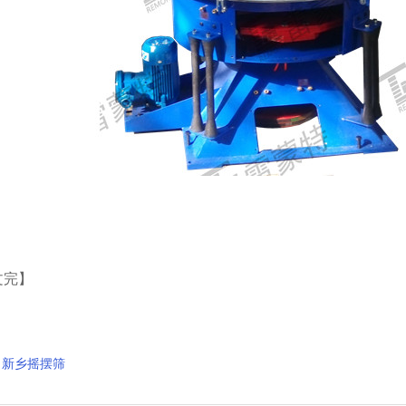
文完】
新乡摇摆筛