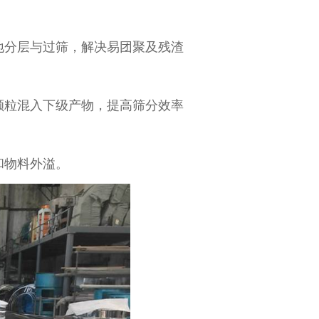
地分层与过筛，解决易团聚及残渣
颗粒混入下级产物，提高筛分效率
和物料外溢。