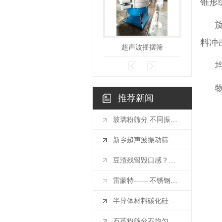
锥形
旋振
料冲
超声波摇摆筛
柠
均匀
物料
推荐新闻
玻璃粉筛分 不同振动筛设备可按需选择
新乡超声波振动筛厂家：超声波振动筛是怎么工作的呢
豆渣残留毁口感？豆浆过滤筛 让豆浆丝滑无渣！
雷蒙特—— 不锈钢果汁过滤筛 提升果汁品质
半导体材料碳化硅 超声波振动筛解析
石英粉筛分不均匀 ？ 不锈钢旋振筛 多层级“布局”