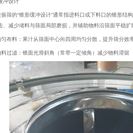
缓冲设计
筛的“锥形缓冲设计”通常指进料口或下料口的锥形结构
击、减少堵料与筛面局部磨损，并辅助物料沿筛面平稳扩散。
檬酸摇摆筛
新能源锂电超声波振动筛
不锈钢面振动平
布料‌：果汁从筛面中心向四周均匀分散，提升筛分效率
过滤‌：锥面光滑斜角（常带一定倾角）减少物料滞留