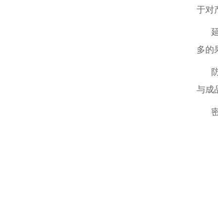
于对
延缓
多的
防止
与成
密闭