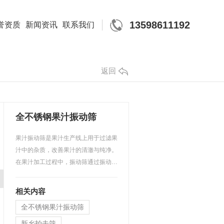
13598611192
誉资质
新闻资讯
联系我们
返回
全不锈钢果汁振动筛
果汁振动筛是果汁生产线上用于过滤果
汁中的杂质，改善果汁的清澈与纯净。
在果汁加工过程中，振动筛通过振动，
能够分离果汁与果渣，…
相关内容
全不锈钢果汁振动筛
新乡拍击筛